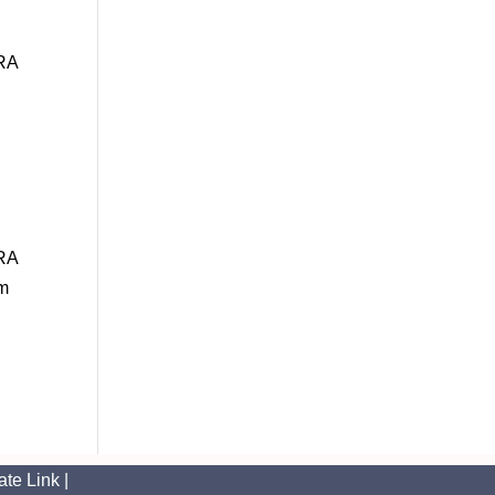
TRA
m
TRA
um
iate Link |