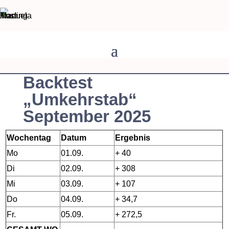
Backtest
„Umkehrstab“
September 2025
Wochentag
Datum
Ergebnis
Mo
01.09.
+ 40
Di
02.09.
+ 308
Mi
03.09.
+ 107
Do
04.09.
+ 34,7
Fr.
05.09.
+ 272,5