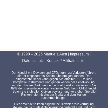
© 1990 – 2026 Manuela Aust |
Impressum
|
Datenschutz
|
Kontakt
* Affiliate Link |
Der Handel mit Devisen und CFDs kann zu Verlusten führen,
die Ihr eingesetztes Kapital übersteigen können. Der
eingesetzte Hebel kann gegen Sie arbeiten. CFDs sind
komplexe Instrumente und gehen wegen der Hebelwirkung
mit dem hohen Risiko einher, schnell Geld zu verlieren. 74 –
89% der Kleinanlegerkonten verlieren Geld beim CFD-Handel.
Seien Sie sich aller Risiken bewusst und verstehen Sie alle
Risiken, die mit diesem Markt und dem Handel
zusammenhängen.
Diese Webseite kann allgemeine Hinweise zur Verfügung
stellen, die nicht als Anlageberatung gedacht sind und nicht